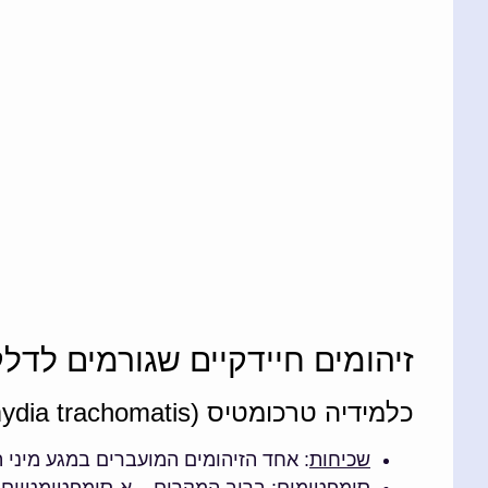
זיהומים חיידקיים שגורמים לדל
כלמידיה טרכומטיס (Chlamydia trachomatis)
שכיחות
:
אחד הזיהומים המועברים במגע מיני ה
סימפטומים
: ברוב המקרים – א-סימפטומטיים. 