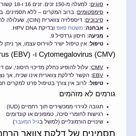
סוגים
: למעלה מ-150 זנים. זנים 16 ו-18 קשורים לסיכון גבוה ל
סימפטומים
: ברוב המקרים – ללא תסמינים. במקרים א
סיבוכים
: דיספלזיה צווארית (CIN), שעלולה להתקדם לקרצינומה.
אבחנה
:
משטח פאפ
ובדיקת HPV DNA.
מניעה
: חיסון גרדסיל 9.
טיפול
: אין טיפול ישיר לווירוס עצמו, אך ניתן
Cytomegalovirus (CMV) ו- Epstein-Barr Virus (EBV)
CMV
: עלול להופיע כחלק מדיכוי חיסוני, עם 
EBV
: הקשר לדלקת צווארית אינו שכיח, אך נ
טיפול
: לרוב אין צורך בטיפול פרט למקרים ח
גורמים לא מזהמים
תגובה לגירוי ממכשירים תוך רחמיים (IUD)
רגישות לחומרי סיכה, טמפונים או קונדומים
שינויים הורמונליים (למשל ב
גיל המעבר
)
תסמינים של דלקת צוואר הרחם