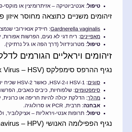
טיפול
: אנטיביוטיקה – אזיתרומיצין או מוקסי-
זיהומים משניים כתוצאה מחוסר איזון פלור
Gardnerella vaginalis
: חיידק אנאירובי שנמצ
מאפיינים
: ריח דגי לא נעים, הפרשות אפורות, 
טיפול
: מטרונידזול (דרך הפה או ג'ל נרתיקי).
זיהומים ויראליים הגורמים לדל
נגיף ההרפס סימפלקס (Herpes Simplex Virus – HSV)
סוגים
: HSV-1 ו-HSV-2, כאשר HSV-2 שכיח יותר בזיהומים גניטליים.
סימפטומים
: שלפוחיות, כיבים כואבים, הפרשו
מהלך
: הדלקת יכולה להיות חריפה או כרונית, 
אבחנה
: תרבית, PCR או סרולוגיה.
טיפול
: תרופות אנטי-ויראליות – אציקלוביר, ול
נגיף הפפילומה האנושי (Human Papillomavirus – HPV)