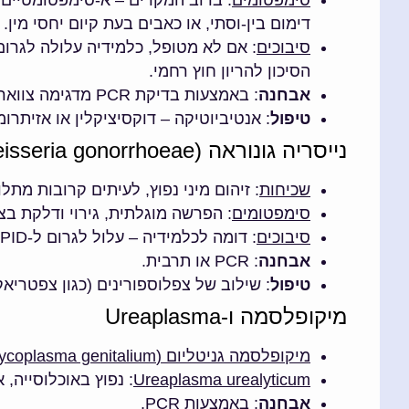
דימום בין-וסתי, או כאבים בעת קיום יחסי מין.
סיבוכים
הסיכון להריון חוץ רחמי.
אבחנה
: באמצעות בדיקת PCR מדגימה צווארית או בדיקת שתן.
טיפול
: אנטיביוטיקה – דוקסיציקלין או אזיתרומי
נייסריה גונוראה (Neisseria gonorrhoeae)
שכיחות
: זיהום מיני נפוץ, לעיתים קרובות מתלו
סימפטומים
: הפרשה מוגלתית, גירוי ודלקת בצ
סיבוכים
: דומה לכלמידיה – עלול לגרום ל-PID, ולהשפיע על הפוריות.
אבחנה
: PCR או תרבית.
טיפול
: שילוב של צפלוספורינים (כגון צפטריאק
מיקופלסמה ו-Ureaplasma
מיקופלסמה גניטליום (Mycoplasma genitalium)
Ureaplasma urealyticum
: נפוץ באוכלוסייה,
אבחנה
: באמצעות PCR.